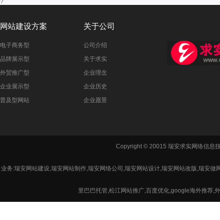
?
网站建设方案
关于公司
电子商务型
公司介绍
品牌展示型
关于求实
外贸推广型
企业理念
企业展示型
企业历史
普及型网站
企业愿景
Copyright © 20015 瑞安求实网络信
业务:瑞安网站建设,瑞安网站制作,瑞安网络公司,瑞安网站设计,瑞安网站改版,瑞安做
里巴巴托管,松江网站推广,百度优化,google海外推